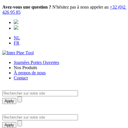
Aller
Avez-vous une question ?
 N'hésitez pas à nous appeler au 
+32 (0)2 
au
426 95 85
contenu
principal
NL
FR
Journées Portes Ouvertes
Nos Produits
Hoofdnavigatie
À propos de nous
Contact