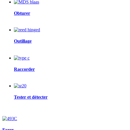
Image
Obturer
Image
Outillage
Image
Raccorder
Image
Tester et détecter
Image
Forer