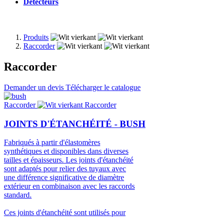
Détecteurs
Produits
Raccorder
Fil
d'Ariane
Raccorder
Demander un devis
Télécharger le catalogue
Image
Raccorder
Raccorder
JOINTS D'ÉTANCHÉITÉ - BUSH
Fabriqués à partir d'élastomères
synthétiques et disponibles dans diverses
tailles et épaisseurs. Les joints d'étanchéité
sont adaptés pour relier des tuyaux avec
une différence significative de diamètre
extérieur en combinaison avec les raccords
standard.
Ces joints d'étanchéité sont utilisés pour